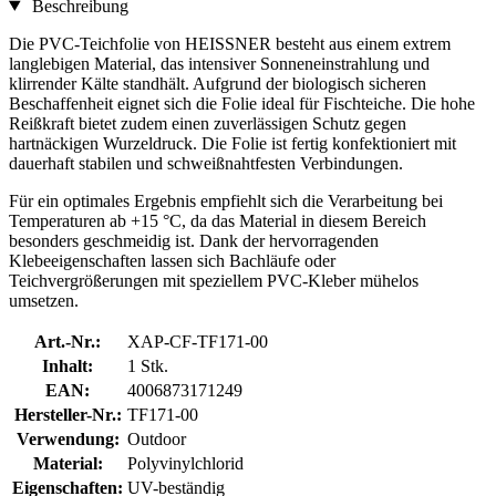
Beschreibung
Die PVC-Teichfolie von HEISSNER besteht aus einem extrem
langlebigen Material, das intensiver Sonneneinstrahlung und
klirrender Kälte standhält. Aufgrund der biologisch sicheren
Beschaffenheit eignet sich die Folie ideal für Fischteiche. Die hohe
Reißkraft bietet zudem einen zuverlässigen Schutz gegen
hartnäckigen Wurzeldruck. Die Folie ist fertig konfektioniert mit
dauerhaft stabilen und schweißnahtfesten Verbindungen.
Für ein optimales Ergebnis empfiehlt sich die Verarbeitung bei
Temperaturen ab +15 °C, da das Material in diesem Bereich
besonders geschmeidig ist. Dank der hervorragenden
Klebeeigenschaften lassen sich Bachläufe oder
Teichvergrößerungen mit speziellem PVC-Kleber mühelos
umsetzen.
Art.-Nr.:
XAP-CF-TF171-00
Inhalt:
1 Stk.
EAN:
4006873171249
Hersteller-Nr.:
TF171-00
Verwendung:
Outdoor
Material:
Polyvinylchlorid
Eigenschaften:
UV-beständig