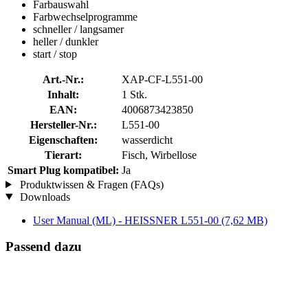
Farbauswahl
Farbwechselprogramme
schneller / langsamer
heller / dunkler
start / stop
Art.-Nr.:
XAP-CF-L551-00
Inhalt:
1 Stk.
EAN:
4006873423850
Hersteller-Nr.:
L551-00
Eigenschaften:
wasserdicht
Tierart:
Fisch, Wirbellose
Smart Plug kompatibel:
Ja
Produktwissen & Fragen (FAQs)
Downloads
User Manual (ML) - HEISSNER L551-00
(7,62 MB)
Passend dazu