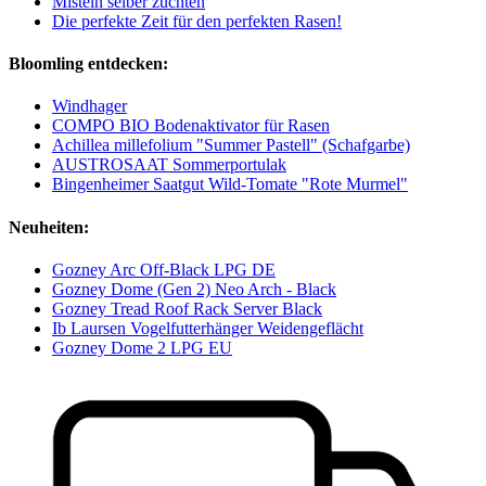
Misteln selber züchten
Die perfekte Zeit für den perfekten Rasen!
Bloomling entdecken:
Windhager
COMPO BIO Bodenaktivator für Rasen
Achillea millefolium "Summer Pastell" (Schafgarbe)
AUSTROSAAT Sommerportulak
Bingenheimer Saatgut Wild-Tomate "Rote Murmel"
Neuheiten:
Gozney Arc Off-Black LPG DE
Gozney Dome (Gen 2) Neo Arch - Black
Gozney Tread Roof Rack Server Black
Ib Laursen Vogelfutterhänger Weidengeflächt
Gozney Dome 2 LPG EU