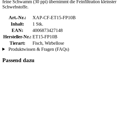
feine Schwamm (30 ppi) übernimmt die Feinfiltration kleinster
Schwebstoffe.
Art.-Nr.:
XAP-CF-ET15-FP10B
Inhalt:
1 Stk.
EAN:
4006873427148
Hersteller-Nr.:
ET15-FP10B
Tierart:
Fisch, Wirbellose
Produktwissen & Fragen (FAQs)
Passend dazu