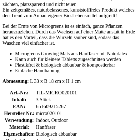
züchten, platzsparend und nicht teuer.
Ein zeitgemäßes, naturbelassenes, kunststofffreies Produkt welches
den Trend zum Anbau eigener Bio-Lebensmittel aufgreift!
Bei der Ernte von Microgreens ist es einfach, ganze Pflanzen
herauszuziehen. Durch das Wachsen auf einer Matte anstatt in Erde
hat es den Vorteil, dass die Wurzeln sauber sind, sodass das
Waschen viel einfacher ist.
Microgreens Growing Mats aus Hanffaser mit Naturlatex
Kann auch für kleinere Tabletts zugeschnitten werden
Plastikfrei & biologisch abbaubar & kompostierbar
Einfache Handhabung
Abmessung:
L 33 x B 18 cm x H 1 cm
Art.-Nr.:
TIL-MICRO020101
Inhalt:
3 Stück
EAN:
651609215267
Hersteller-Nr.:
micro020101
Verwendung:
Indoor, Outdoor
Material:
Hanffaser
Eigenschaften:
Biologisch abbaubar