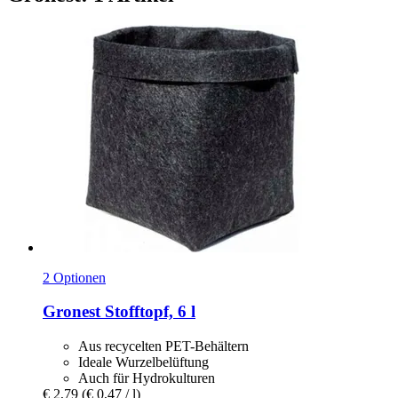
2 Optionen
Gronest
Stofftopf, 6 l
Aus recycelten PET-Behältern
Ideale Wurzelbelüftung
Auch für Hydrokulturen
€ 2,79
(€ 0,47 / l)