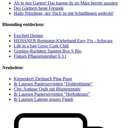
Ab in den Garten! Das kannst du im März bereits aussäen
Des Gärtners beste Freunde
Hallo Nützlinge, der Tisch ist mit Schädlingen gedeckt!
Bloomling entdecken:
Esschert Design
HEISSNER Reparatur-Klebeband Easy Fix - Schwarz
Life in a bag Grow Cork Chili
Gemüse-Raritäten Saatgut-Box S Bio
Fiskars Pflanzensprüher 0,3 l
Neuheiten:
Kiepenkerl Zierlauch Ping Pong
Ib Laursen Papierservietten "Doldenblume"
Chic Antique Quilt mit Blumenmotiv
Ib Laursen Papierservietten "Herbstkranz"
Ib Laursen Laterne graues Finish