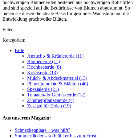
hochwertigen Blumenerden bestehen aus hochwertigen Rohstoffen
und sind speziell auf die Bedürfnisse von Blumen abgestimmt. So
bieten sie diesen die ideale Basis für gesundes Wachstum und die
Entwicklung prachtvoller Blüten.
Filter
Kategorien:
Erde
Anzucht- & Kräutererde (11)
Blumenerde (11)
Hochbeeterde (8)
Kokoserde (13)
Mulch- & Abdeckmaterial (13)
Pflanzgranulate & Blähton (46)
Spezialerde (21)
Tomaten- & Gemüseerde (12)
Zimmerpflanzenerde (4)
Zusätze für Erden (19)
Aus unserem Magazin:
Schneckenplage – was hilft?
Sommerflieder – so blüht er bis zum Frost!