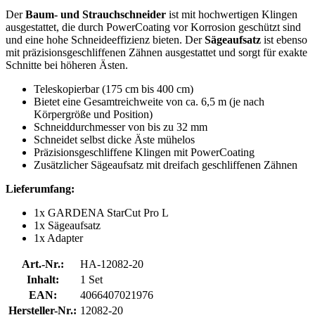
Der
Baum- und Strauchschneider
ist mit hochwertigen Klingen
ausgestattet, die durch PowerCoating vor Korrosion geschützt sind
und eine hohe Schneideeffizienz bieten. Der
Sägeaufsatz
ist ebenso
mit präzisionsgeschliffenen Zähnen ausgestattet und sorgt für exakte
Schnitte bei höheren Ästen.
Teleskopierbar (175 cm bis 400 cm)
Bietet eine Gesamtreichweite von ca. 6,5 m (je nach
Körpergröße und Position)
Schneiddurchmesser von bis zu 32 mm
Schneidet selbst dicke Äste mühelos
Präzisionsgeschliffene Klingen mit PowerCoating
Zusätzlicher Sägeaufsatz mit dreifach geschliffenen Zähnen
Lieferumfang:
1x GARDENA StarCut Pro L
1x Sägeaufsatz
1x Adapter
Art.-Nr.:
HA-12082-20
Inhalt:
1 Set
EAN:
4066407021976
Hersteller-Nr.:
12082-20