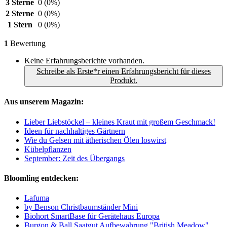
3 Sterne
0
(0%)
2 Sterne
0
(0%)
1 Stern
0
(0%)
1
Bewertung
Keine Erfahrungsberichte vorhanden.
Schreibe als Erste*r einen Erfahrungsbericht für dieses
Produkt.
Aus unserem Magazin:
Lieber Liebstöckel – kleines Kraut mit großem Geschmack!
Ideen für nachhaltiges Gärtnern
Wie du Gelsen mit ätherischen Ölen loswirst
Kübelpflanzen
September: Zeit des Übergangs
Bloomling entdecken:
Lafuma
by Benson Christbaumständer Mini
Biohort SmartBase für Gerätehaus Europa
Burgon & Ball Saatgut Aufbewahrung "British Meadow"