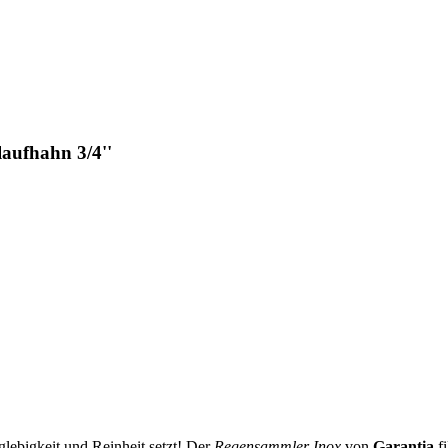
aufhahn 3/4''
lebigkeit und Reinheit setzt! Der
Regensammler Inox
von
Garantia
fi