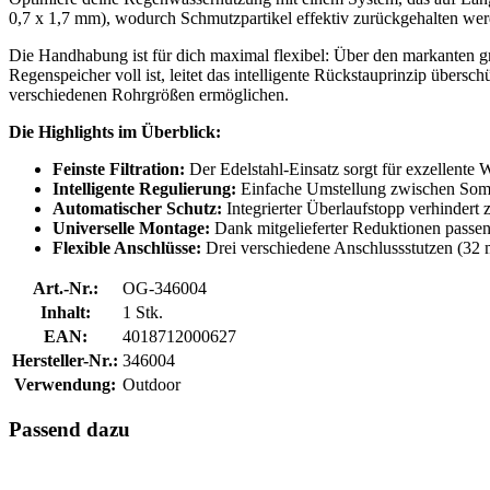
0,7 x 1,7 mm), wodurch Schmutzpartikel effektiv zurückgehalten werd
Die Handhabung ist für dich maximal flexibel: Über den markanten grü
Regenspeicher voll ist, leitet das intelligente Rückstauprinzip übersc
verschiedenen Rohrgrößen ermöglichen.
Die Highlights im Überblick:
Feinste Filtration:
Der Edelstahl-Einsatz sorgt für exzellente
Intelligente Regulierung:
Einfache Umstellung zwischen Somme
Automatischer Schutz:
Integrierter Überlaufstopp verhindert 
Universelle Montage:
Dank mitgelieferter Reduktionen passen
Flexible Anschlüsse:
Drei verschiedene Anschlussstutzen (32
Art.-Nr.:
OG-346004
Inhalt:
1 Stk.
EAN:
4018712000627
Hersteller-Nr.:
346004
Verwendung:
Outdoor
Passend dazu