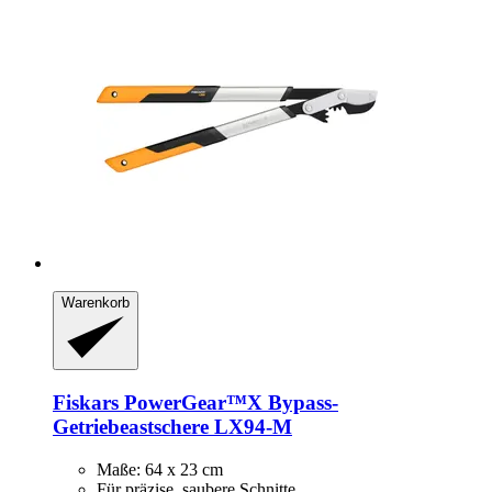
Warenkorb
Fiskars
PowerGear™X Bypass-​
Getriebeastschere LX94-​M
Maße: 64 x 23 cm
Für präzise, saubere Schnitte