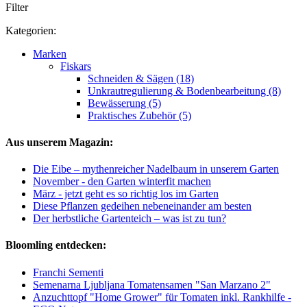
Filter
Kategorien:
Marken
Fiskars
Schneiden & Sägen (18)
Unkrautregulierung & Bodenbearbeitung (8)
Bewässerung (5)
Praktisches Zubehör (5)
Aus unserem Magazin:
Die Eibe – mythenreicher Nadelbaum in unserem Garten
November - den Garten winterfit machen
März - jetzt geht es so richtig los im Garten
Diese Pflanzen gedeihen nebeneinander am besten
Der herbstliche Gartenteich – was ist zu tun?
Bloomling entdecken:
Franchi Sementi
Semenarna Ljubljana Tomatensamen "San Marzano 2"
Anzuchttopf "Home Grower" für Tomaten inkl. Rankhilfe -