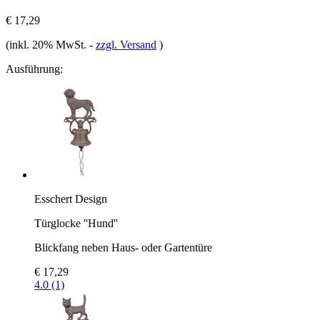
€ 17,29
(inkl. 20% MwSt.
-
zzgl. Versand
)
Ausführung:
Esschert Design
Türglocke ''Hund''
Blickfang neben Haus- oder Gartentüre
€ 17,29
4.0 (1)