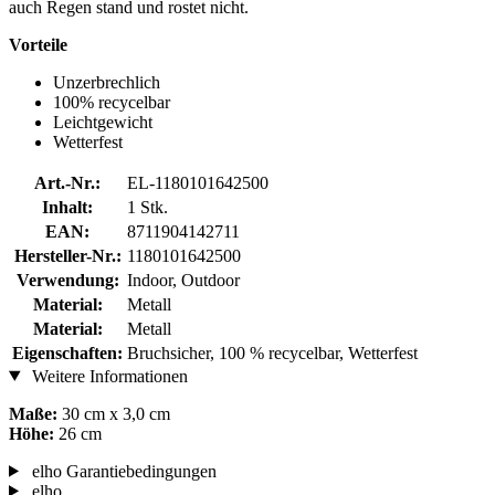
auch Regen stand und rostet nicht.
Vorteile
Unzerbrechlich
100% recycelbar
Leichtgewicht
Wetterfest
Art.-Nr.:
EL-1180101642500
Inhalt:
1 Stk.
EAN:
8711904142711
Hersteller-Nr.:
1180101642500
Verwendung:
Indoor, Outdoor
Material:
Metall
Material:
Metall
Eigenschaften:
Bruchsicher, 100 % recycelbar, Wetterfest
Weitere Informationen
Maße:
30 cm x 3,0 cm
Höhe:
26 cm
elho Garantiebedingungen
elho