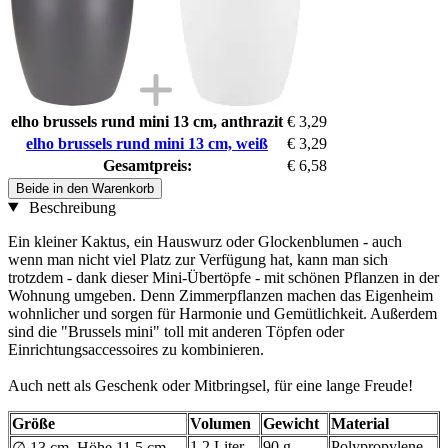
elho brussels rund mini 13 cm, anthrazit
€ 3,29
elho brussels rund mini 13 cm, weiß
€ 3,29
Gesamtpreis:
€ 6,58
Beide in den Warenkorb
Beschreibung
Ein kleiner Kaktus, ein Hauswurz oder Glockenblumen - auch
wenn man nicht viel Platz zur Verfügung hat, kann man sich
trotzdem - dank dieser Mini-Übertöpfe - mit schönen Pflanzen in der
Wohnung umgeben. Denn Zimmerpflanzen machen das Eigenheim
wohnlicher und sorgen für Harmonie und Gemütlichkeit. Außerdem
sind die "Brussels mini" toll mit anderen Töpfen oder
Einrichtungsaccessoires zu kombinieren.
Auch nett als Geschenk oder Mitbringsel, für eine lange Freude!
Größe
Volumen
Gewicht
Material
1,2 Liter
90 g
Polypropylene
∅ 13 cm, Höhe 11,5 cm