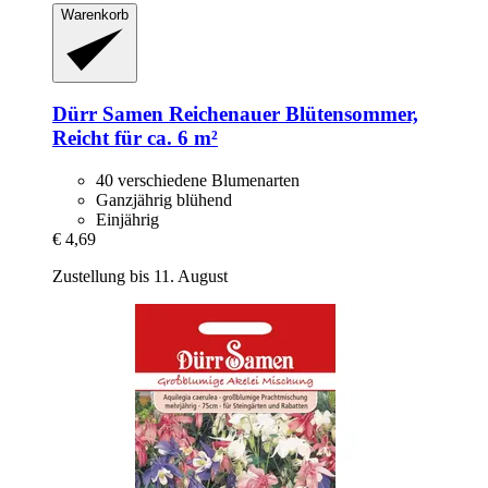
Warenkorb
Dürr Samen
Reichenauer Blütensommer,
Reicht für ca. 6 m²
40 verschiedene Blumenarten
Ganzjährig blühend
Einjährig
€ 4,69
Zustellung bis 11. August