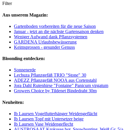
Filter
Aus unserem Magazin:
Gartenboden vorbereiten für die neue Saison
Januar - jetzt an die nächste Gartensaison denken
Weniger Aufwand dank Pflanzsystemen
GARDENA Urlaubsbewässerung
Keimsprossen - gesunder Genuss
Bloomling entdecken:
Sonnenerde
Lechuza Pflanzgefäß TRIO "Stone" 30
ADEZZ Pflanzgefäß NOOA aus Cortenstahl
Jora Dahl Rutenhirse "Fontaine" Panicum virgatum
Growers Choice by Tildenet Bindedraht 30m
Neuheiten:
Ib Laursen Vogelfutterhänger Weidengeflächt
Ib Laursen Topf mit Untersetzer beige
Ib Laursen Vase Weidengeflecht
AUSTROSAAT Krokusse bot. Snowbunting, Weiß Gr. 5/+