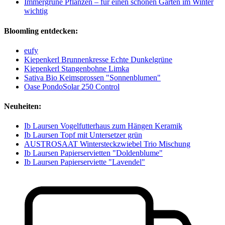
Immergrüne Pflanzen – für einen schönen Garten im Winter
wichtig
Bloomling entdecken:
eufy
Kiepenkerl Brunnenkresse Echte Dunkelgrüne
Kiepenkerl Stangenbohne Limka
Sativa Bio Keimsprossen "Sonnenblumen"
Oase PondoSolar 250 Control
Neuheiten:
Ib Laursen Vogelfutterhaus zum Hängen Keramik
Ib Laursen Topf mit Untersetzer grün
AUSTROSAAT Wintersteckzwiebel Trio Mischung
Ib Laursen Papierservietten "Doldenblume"
Ib Laursen Papierserviette "Lavendel"