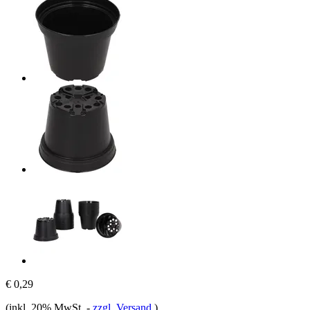
€ 0,29
(inkl. 20% MwSt.
-
zzgl. Versand
)