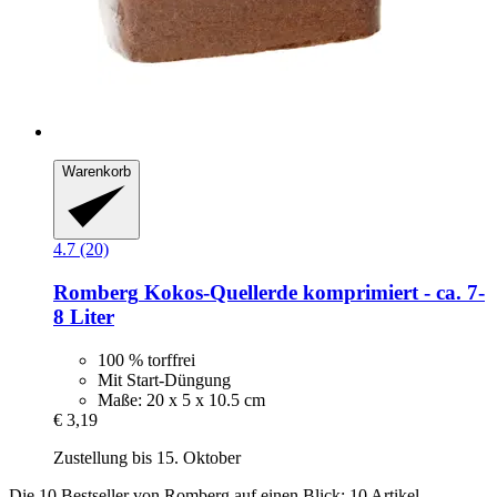
Warenkorb
4.7 (20)
Romberg
Kokos-​Quellerde komprimiert -​ ca. 7-​
8 Liter
100 % torffrei
Mit Start-Düngung
Maße: 20 x 5 x 10.5 cm
€ 3,19
Zustellung bis 15. Oktober
Die 10 Bestseller von Romberg auf einen Blick: 10 Artikel