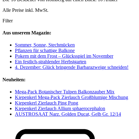
Alle Preise inkl. MwSt.
Filter
Aus unserem Magazin:
Sommer, Sonne, Stechmücken
Pflanzen für schattige Balkone
Pokern mit dem Frost – Glücksspiel im November
Ein festlich-strahlender Herbstgarten
4. Dezember: Glück bringende Barbarazweige schneiden!
Neuheiten:
Mega-Pack Botanischer Tulpen Balkonzauber Mix
Kiepenkerl Mega-Pack Zierlauch Großblumige Mischung
Kiepenkerl Zierlauch Ping Pong
Kiepenkerl Zierlauch Allium sphaerocephalon
AUSTROSAAT Narz. Golden Ducat, Gelb Gr. 12/14