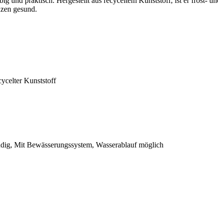
ig und praktisch. Hergestellt aus recyceltem Kunststoff, ist er frost- u
nzen gesund.
ycelter Kunststoff
ndig, Mit Bewässerungssystem, Wasserablauf möglich