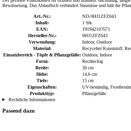
Der perfekte Pflanzkasten für drinnen und draußen: nachhaltig, langleb
Bewässerung. Das Ablaufloch verhindert Staunässe und hält die Pfla
Art.-Nr.:
ND-9HJ1ZFZ043
Inhalt:
1 Stk.
EAN:
191942107671
Hersteller-Nr.:
9HJ1ZFZ043
Verwendung:
Indoor, Outdoor
Material:
Recycelter Kunststoff, Rec
Einsatzbereich - Töpfe & Pflanzgefäße:
Outdoor, Indoor
Form:
Rechteckig
Breite:
30 cm
Höhe:
14,6 cm
Tiefe:
15 cm
Eigenschaften:
UV-beständig, Frostbestä
Produkttyp:
Pflanzgefäße
Rechtliche Informationen
Passend dazu