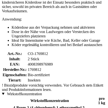
kindersicheren Köderdose ist der Einsatz besonders praktisch und
sicher, sowohl im privaten Bereich als auch in Gaststätten oder
Verkaufsräumen.
Anwendung:
Köderdose aus der Verpackung nehmen und aktivieren
Dose in der Nähe von Laufwegen oder Verstecken des
Ungeziefers platzieren
Ideal für Innenräume wie Küche, Bad, Keller oder Garage
Köder regelmäßig kontrollieren und bei Bedarf austauschen
Art.-Nr.:
CO-1769812
Inhalt:
2 Stück
EAN:
4008398976989
Hersteller-Nr.:
1769812
Eigenschaften:
Bio-zertifiziert
Tierart:
Insekten
!
Biozidprodukte vorsichtig verwenden. Vor Gebrauch stets Etikett
und Produktinformationen lesen.
Wirkstoffkonzentration
pro
Wirkstoffkonzentration
1 kg
4-Brom-2-(4-chlorphenyl)-1-ethoxymethyl-5-