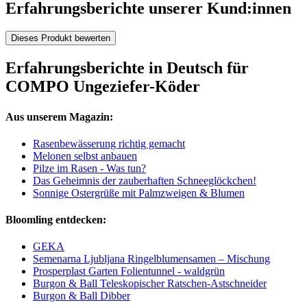
Erfahrungsberichte unserer Kund:innen
Dieses Produkt bewerten
Erfahrungsberichte in Deutsch für
COMPO Ungeziefer-Köder
Aus unserem Magazin:
Rasenbewässerung richtig gemacht
Melonen selbst anbauen
Pilze im Rasen - Was tun?
Das Geheimnis der zauberhaften Schneeglöckchen!
Sonnige Ostergrüße mit Palmzweigen & Blumen
Bloomling entdecken:
GEKA
Semenarna Ljubljana Ringelblumensamen – Mischung
Prosperplast Garten Folientunnel - waldgrün
Burgon & Ball Teleskopischer Ratschen-Astschneider
Burgon & Ball Dibber