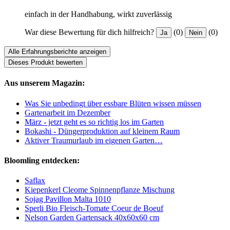
einfach in der Handhabung, wirkt zuverlässig
War diese Bewertung für dich hilfreich?
(0)
(0)
Ja
Nein
Alle Erfahrungsberichte anzeigen
Dieses Produkt bewerten
Aus unserem Magazin:
Was Sie unbedingt über essbare Blüten wissen müssen
Gartenarbeit im Dezember
März - jetzt geht es so richtig los im Garten
Bokashi - Düngerproduktion auf kleinem Raum
Aktiver Traumurlaub im eigenen Garten…
Bloomling entdecken:
Saflax
Kiepenkerl Cleome Spinnenpflanze Mischung
Sojag Pavillon Malta 1010
Sperli Bio Fleisch-Tomate Coeur de Boeuf
Nelson Garden Gartensack 40x60x60 cm