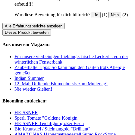
erfreut!!!!
War diese Bewertung für dich hilfreich?
(1)
(2)
Ja
Nein
Alle Erfahrungsberichte anzeigen
Dieses Produkt bewerten
Aus unserem Magazin:
Für unsere vierbeinigen Lieblinge: frische Leckerlis von der
winterlichen Fensterbank
Zauberhafte Tipps: So kann man den Garten trotz Allergie
genießen
Indian Summer
12. Mai: Duftende Blumenbussis zum Muttertag!
Nie wieder Gießen!
Bloomling entdecken:
HEISSNER
Sperli Tomate "Goldene Königin"
HEISSNER Teichfigur großer Fisch
Bio Krautstiel / Stielmangold "Brilliant"
AMAZONAS Hängemattengestell Sumo RockStone