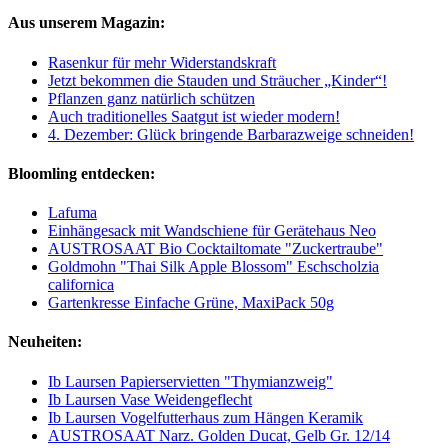
Aus unserem Magazin:
Rasenkur für mehr Widerstandskraft
Jetzt bekommen die Stauden und Sträucher „Kinder“!
Pflanzen ganz natürlich schützen
Auch traditionelles Saatgut ist wieder modern!
4. Dezember: Glück bringende Barbarazweige schneiden!
Bloomling entdecken:
Lafuma
Einhängesack mit Wandschiene für Gerätehaus Neo
AUSTROSAAT Bio Cocktailtomate "Zuckertraube"
Goldmohn "Thai Silk Apple Blossom" Eschscholzia
californica
Gartenkresse Einfache Grüne, MaxiPack 50g
Neuheiten:
Ib Laursen Papierservietten "Thymianzweig"
Ib Laursen Vase Weidengeflecht
Ib Laursen Vogelfutterhaus zum Hängen Keramik
AUSTROSAAT Narz. Golden Ducat, Gelb Gr. 12/14