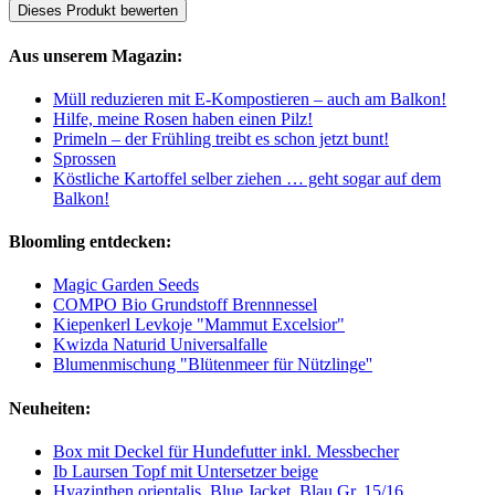
Dieses Produkt bewerten
Aus unserem Magazin:
Müll reduzieren mit E-Kompostieren – auch am Balkon!
Hilfe, meine Rosen haben einen Pilz!
Primeln – der Frühling treibt es schon jetzt bunt!
Sprossen
Köstliche Kartoffel selber ziehen … geht sogar auf dem
Balkon!
Bloomling entdecken:
Magic Garden Seeds
COMPO Bio Grundstoff Brennnessel
Kiepenkerl Levkoje "Mammut Excelsior"
Kwizda Naturid Universalfalle
Blumenmischung "Blütenmeer für Nützlinge''
Neuheiten:
Box mit Deckel für Hundefutter inkl. Messbecher
Ib Laursen Topf mit Untersetzer beige
Hyazinthen orientalis, Blue Jacket, Blau Gr. 15/16