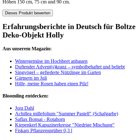
Höhen 150 cm, 75 cm und 90 cm.
Dieses Produkt bewerten
Erfahrungsberichte in Deutsch für Boltze
Deko-Objekt Holly
Aus unserem Magazin:
Wintergemüse im Hochbeet anbauen
Duftender Advent(s)kranz – symbolbehaftet und beliebt
Singvögel – gefiederte Nützlinge im Garten
Gärtnern im Juli
Hilfe, meine Rosen haben einen Pilz!
Bloomling entdecken:
Jora Dahl
Achillea millefolium "Summer Pastell" (Schafgarbe)
Saflax Bonsai - Rotahorn
Kiepenkerl Kapuzinerkresse "Niedrige Mischung"
Fiskars Pflanzensprüher 0,3 l