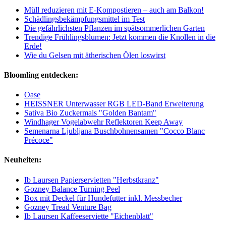
Müll reduzieren mit E-Kompostieren – auch am Balkon!
Schädlingsbekämpfungsmittel im Test
Die gefährlichsten Pflanzen im spätsommerlichen Garten
Trendige Frühlingsblumen: Jetzt kommen die Knollen in die
Erde!
Wie du Gelsen mit ätherischen Ölen loswirst
Bloomling entdecken:
Oase
HEISSNER Unterwasser RGB LED-Band Erweiterung
Sativa Bio Zuckermais "Golden Bantam"
Windhager Vogelabwehr Reflektoren Keep Away
Semenarna Ljubljana Buschbohnensamen "Cocco Blanc
Précoce"
Neuheiten:
Ib Laursen Papierservietten "Herbstkranz"
Gozney Balance Turning Peel
Box mit Deckel für Hundefutter inkl. Messbecher
Gozney Tread Venture Bag
Ib Laursen Kaffeeserviette "Eichenblatt"