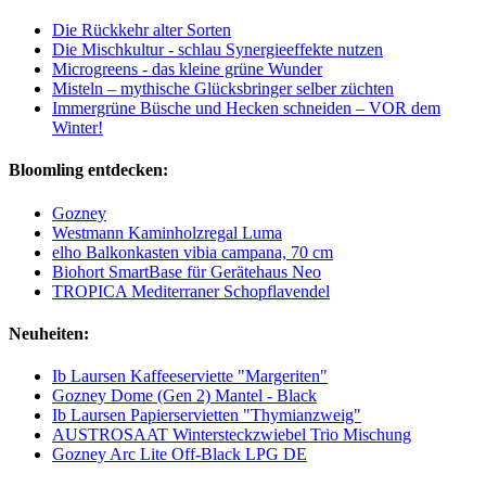
Die Rückkehr alter Sorten
Die Mischkultur - schlau Synergieeffekte nutzen
Microgreens - das kleine grüne Wunder
Misteln – mythische Glücksbringer selber züchten
Immergrüne Büsche und Hecken schneiden – VOR dem
Winter!
Bloomling entdecken:
Gozney
Westmann Kaminholzregal Luma
elho Balkonkasten vibia campana, 70 cm
Biohort SmartBase für Gerätehaus Neo
TROPICA Mediterraner Schopflavendel
Neuheiten:
Ib Laursen Kaffeeserviette "Margeriten"
Gozney Dome (Gen 2) Mantel - Black
Ib Laursen Papierservietten "Thymianzweig"
AUSTROSAAT Wintersteckzwiebel Trio Mischung
Gozney Arc Lite Off-Black LPG DE