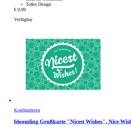
Tolles Design
€ 0,99
Verfügbar
Konfigurieren
bloomling
Grußkarte "Nicest Wishes", Nice Wish