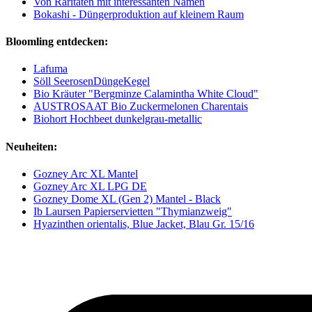
Von Raritäten mit interessanten Namen
Bokashi - Düngerproduktion auf kleinem Raum
Bloomling entdecken:
Lafuma
Söll SeerosenDüngeKegel
Bio Kräuter "Bergminze Calamintha White Cloud"
AUSTROSAAT Bio Zuckermelonen Charentais
Biohort Hochbeet dunkelgrau-metallic
Neuheiten:
Gozney Arc XL Mantel
Gozney Arc XL LPG DE
Gozney Dome XL (Gen 2) Mantel - Black
Ib Laursen Papierservietten "Thymianzweig"
Hyazinthen orientalis, Blue Jacket, Blau Gr. 15/16