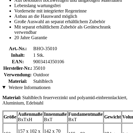
Aus besonders hochwertigen und langlebigen Materialien
Lebenslang wartungsfrei
Vorderseite mit integrierter Regenrinne
Anbau an die Hauswand möglich
Große Auswahl an separat erhältlichem Zubehör
Mit separat erhältlichem Zubehör als Geräteschrank
verwendbar
20 Jahre Garantie
Art.-Nr.:
BHO-35010
Inhalt:
1 Stk.
EAN:
9003414350106
Hersteller-Nr.:
35010
Verwendung:
Outdoor
Material:
Stahlblech
Weitere Informationen
Material:
Stahlblech feuerverzinkt und polyamid-einbrennlackiert,
Aluminium, Edelstahl
Außenmaße
Innenmaße
Fundamentmaße
Größe
Gewicht
Volu
BxTxH
BxT
BxT
157 x 102 x
142 x 70