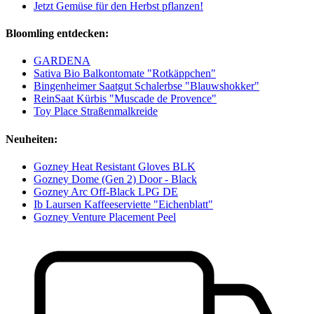
Jetzt Gemüse für den Herbst pflanzen!
Bloomling entdecken:
GARDENA
Sativa Bio Balkontomate "Rotkäppchen"
Bingenheimer Saatgut Schalerbse "Blauwshokker"
ReinSaat Kürbis "Muscade de Provence"
Toy Place Straßenmalkreide
Neuheiten:
Gozney Heat Resistant Gloves BLK
Gozney Dome (Gen 2) Door - Black
Gozney Arc Off-Black LPG DE
Ib Laursen Kaffeeserviette "Eichenblatt"
Gozney Venture Placement Peel