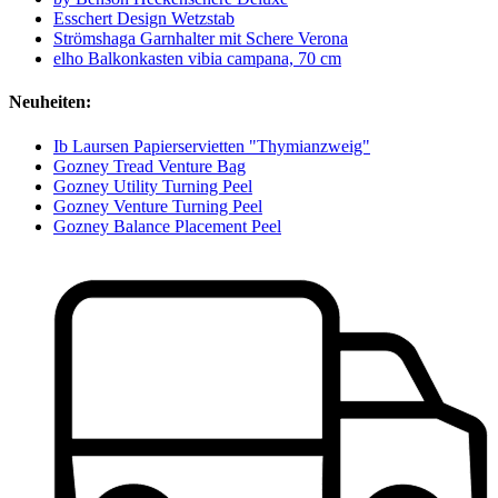
Esschert Design Wetzstab
Strömshaga Garnhalter mit Schere Verona
elho Balkonkasten vibia campana, 70 cm
Neuheiten:
Ib Laursen Papierservietten "Thymianzweig"
Gozney Tread Venture Bag
Gozney Utility Turning Peel
Gozney Venture Turning Peel
Gozney Balance Placement Peel