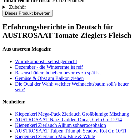
Inhalt reicht für circa:
50-100 Pflanzen
Zubehör
Dieses Produkt bewerten
Erfahrungsberichte in Deutsch für
AUSTROSAAT Tomate Zieglers Fleisch
Aus unserem Magazin:
Wurmkompost - selbst gemacht
Dezember - die Winterernte ist reif
Rasenschäden: beheben bevor es zu spät ist
Gemüse & Obst am Balkon ziehen
Die Qual der Wahl: welcher Weihnachtsbaum soll’s heuer
sein?
Neuheiten:
Kiepenkerl Mega-Pack Zierlauch Großblumige Mischung
AUSTROSAAT Narz. Golden Ducat, Gelb Gr. 12/14
Kiepenkerl Zierlauch Allium sphaerocephalon
AUSTROSAAT Tulpen Triumph Seadov, Rot Gr. 10/11
Kiepenkerl Zierlauch Mix Blue & White