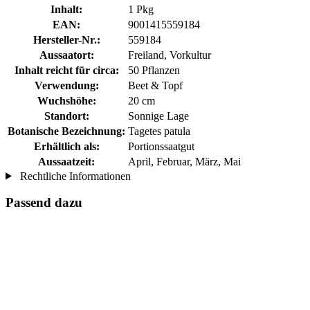
Inhalt:
1 Pkg
EAN:
9001415559184
Hersteller-Nr.:
559184
Aussaatort:
Freiland, Vorkultur
Inhalt reicht für circa:
50 Pflanzen
Verwendung:
Beet & Topf
Wuchshöhe:
20 cm
Standort:
Sonnige Lage
Botanische Bezeichnung:
Tagetes patula
Erhältlich als:
Portionssaatgut
Aussaatzeit:
April, Februar, März, Mai
Rechtliche Informationen
Passend dazu