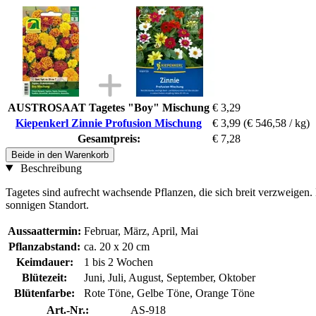
AUSTROSAAT Tagetes "Boy" Mischung
€ 3,29
Kiepenkerl Zinnie Profusion Mischung
€ 3,99
(€ 546,58 / kg)
Gesamtpreis:
€ 7,28
Beide in den Warenkorb
Beschreibung
Tagetes sind aufrecht wachsende Pflanzen, die sich breit verzweigen
sonnigen Standort.
Aussaattermin:
Februar, März, April, Mai
Pflanzabstand:
ca. 20 x 20 cm
Keimdauer:
1 bis 2 Wochen
Blütezeit:
Juni, Juli, August, September, Oktober
Blütenfarbe:
Rote Töne, Gelbe Töne, Orange Töne
Art.-Nr.:
AS-918