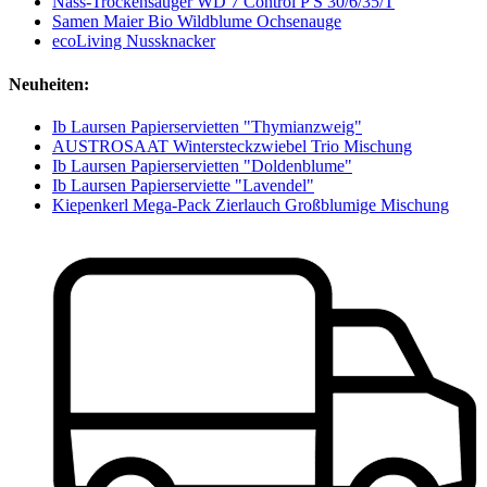
Nass-Trockensauger WD 7 Control P S 30/6/35/T
Samen Maier Bio Wildblume Ochsenauge
ecoLiving Nussknacker
Neuheiten:
Ib Laursen Papierservietten "Thymianzweig"
AUSTROSAAT Wintersteckzwiebel Trio Mischung
Ib Laursen Papierservietten "Doldenblume"
Ib Laursen Papierserviette "Lavendel"
Kiepenkerl Mega-Pack Zierlauch Großblumige Mischung