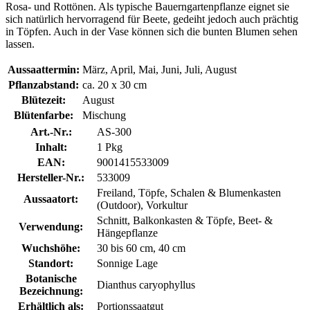
Rosa- und Rottönen. Als typische Bauerngartenpflanze eignet sie
sich natürlich hervorragend für Beete, gedeiht jedoch auch prächtig
in Töpfen. Auch in der Vase können sich die bunten Blumen sehen
lassen.
Aussaattermin:
März, April, Mai, Juni, Juli, August
Pflanzabstand:
ca. 20 x 30 cm
Blütezeit:
August
Blütenfarbe:
Mischung
Art.-Nr.:
AS-300
Inhalt:
1 Pkg
EAN:
9001415533009
Hersteller-Nr.:
533009
Freiland, Töpfe, Schalen & Blumenkasten
Aussaatort:
(Outdoor), Vorkultur
Schnitt, Balkonkasten & Töpfe, Beet- &
Verwendung:
Hängepflanze
Wuchshöhe:
30 bis 60 cm, 40 cm
Standort:
Sonnige Lage
Botanische
Dianthus caryophyllus
Bezeichnung:
Erhältlich als:
Portionssaatgut