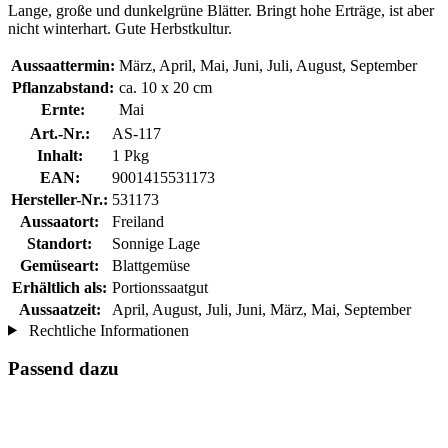
Lange, große und dunkelgrüne Blätter. Bringt hohe Erträge, ist aber
nicht winterhart. Gute Herbstkultur.
Aussaattermin:
März, April, Mai, Juni, Juli, August, September
Pflanzabstand:
ca. 10 x 20 cm
Ernte:
Mai
Art.-Nr.:
AS-117
Inhalt:
1 Pkg
EAN:
9001415531173
Hersteller-Nr.:
531173
Aussaatort:
Freiland
Standort:
Sonnige Lage
Gemüseart:
Blattgemüse
Erhältlich als:
Portionssaatgut
Aussaatzeit:
April, August, Juli, Juni, März, Mai, September
Rechtliche Informationen
Passend dazu