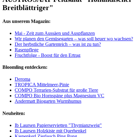
Breitblättriger"
Aus unserem Magazin:
Mai - Zeit zum Aussäen und Auspflanzen
Wir planen den Gemüsegarten – was soll heuer wo wachsen?
Der herbstliche Gartenteich – was ist zu tun?
Rasenpflege
Fruchtfolge - Boost für den Ertrag
Bloomling entdecken:
Deroma
TROPICA Mittelmeer-Pinie
COMPO Terrarien-Substrat für große Tiere
COMPO Bio Hornspäne plus Magnesium VC
Andermatt Biogarten Wurmhumus
Neuheiten:
Ib Laursen Papierservietten "Thymianzweig"
Ib Laursen Holzkiste mit Querhenkel
Kiepenkerl Zierlauch Ping Pong