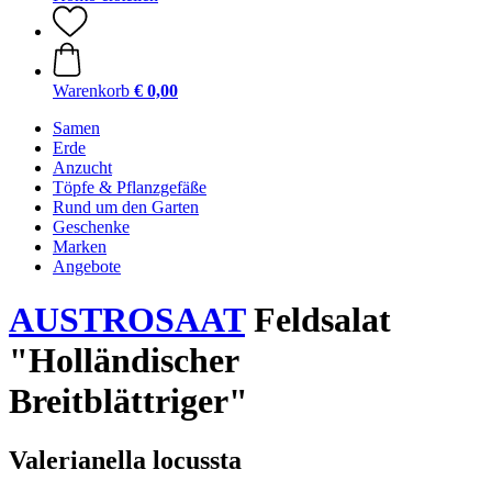
Warenkorb
€ 0,00
Samen
Erde
Anzucht
Töpfe & Pflanzgefäße
Rund um den Garten
Geschenke
Marken
Angebote
AUSTROSAAT
Feldsalat
"Holländischer
Breitblättriger"
Valerianella locussta