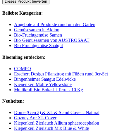
Dieses Produkt bewerten
Beliebte Kategorien:
Angebote auf Produkte rund um den Garten
Gemüsesamen in Aktion
Bio-Fruchtgemüse Samen
Bio-Gemüsesamen von AUSTROSAAT
Bio Fruchtgemüse Saatgut
Bloomling entdecken:
COMPO
Esschert Design Pflanztrog mit Füßen rund 3er-Set
Bingenheimer Saatgut Edelwicke
Kiepenkerl Möhre Yellowstone
Multikraft Bio Bokashi Terra - 10 Kg
Neuheiten:
Dome (Gen 2) & XL & Stand Cover - Natural
Gozney Arc XL Cover
Kiepenkerl Zierlauch Allium sphaerocephalon
Kiepenkerl Zierlauch Mix Blue & White