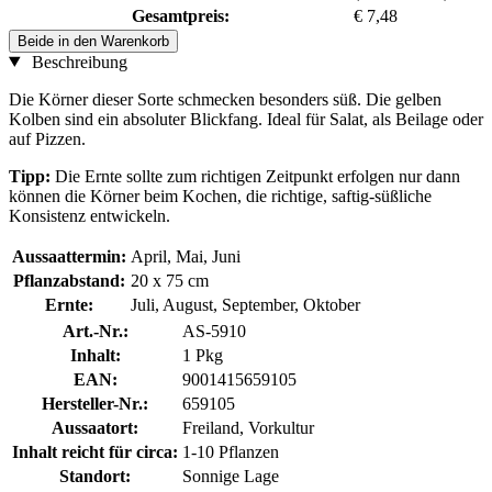
Gesamtpreis:
€ 7,48
Beide in den Warenkorb
Beschreibung
Die Körner dieser Sorte schmecken besonders süß. Die gelben
Kolben sind ein absoluter Blickfang. Ideal für Salat, als Beilage oder
auf Pizzen.
Tipp:
Die Ernte sollte zum richtigen Zeitpunkt erfolgen nur dann
können die Körner beim Kochen, die richtige, saftig-süßliche
Konsistenz entwickeln.
Aussaattermin:
April, Mai, Juni
Pflanzabstand:
20 x 75 cm
Ernte:
Juli, August, September, Oktober
Art.-Nr.:
AS-5910
Inhalt:
1 Pkg
EAN:
9001415659105
Hersteller-Nr.:
659105
Aussaatort:
Freiland, Vorkultur
Inhalt reicht für circa:
1-10 Pflanzen
Standort:
Sonnige Lage