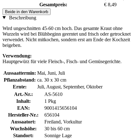
Gesamtpreis:
€ 8,49
Beide in den Warenkorb
Beschreibung
Wird ungeschnitten 45-60 cm hoch. Das gesamte Kraut ohne
Wurzeln wird bei Blühbeginn geerntet und frisch oder getrocknet
verwendet. Nicht mitkochen, sondern erst am Ende der Kochzeit
beigeben.
Verwendung:
Hauptgewürz für viele Fleisch-, Fisch- und Gemüsegerichte.
Aussaattermin:
Mai, Juni, Juli
Pflanzabstand:
ca. 30 x 30 cm
Ernte:
Juli, August, September, Oktober
Art.-Nr.:
AS-5610
Inhalt:
1 Pkg
EAN:
9001415656104
Hersteller-Nr.:
656104
Aussaatort:
Freiland, Vorkultur
Wuchshöhe:
30 bis 60 cm
Standort:
Sonnige Lage