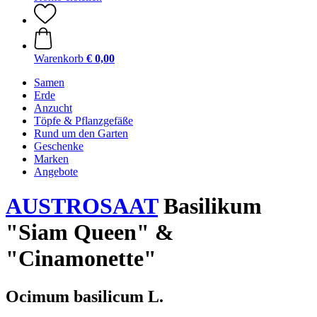
Warenkorb
€ 0,00
Samen
Erde
Anzucht
Töpfe & Pflanzgefäße
Rund um den Garten
Geschenke
Marken
Angebote
AUSTROSAAT
Basilikum
"Siam Queen" &
"Cinamonette"
Ocimum basilicum L.