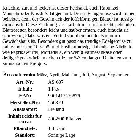
Knackig, zart und lecker ist dieser Feldsalat, auch Rapunzel,
Mausohr oder Nüssli-Salat genannt. Dieses Feingemüse wird immer
beliebter, denn der Geschmack der löffelförmigen Blätter ist nussig-
aromatisch. Diese Züchtung lässt sich durch ihre aufrecht stehenden
Blattrosetten besonders leicht und sauber ernten, auch braucht sie
sehr wenig Platz, was ein Vorteil vor allem bei der Kultur im
Gewächshaus ist. Besonders gut passt das trendige Edelgemüse zu
kalt gepresstem Olivenöl und Basilikumessig. Italienische Attribute
wie Paprikawürfel, Mortadella, ein wenig Parmesankäse oder
deftige Speckwürfel machen die nur 5-7 cm langen Blättchen zum
kulinarischen Ereignis.
Aussaattermin:
März, April, Mai, Juni, Juli, August, September
Art.-Nr.:
AS-687
Inhalt:
1 Pkg
EAN:
9001415556879
Hersteller-Nr.:
556879
Aussaatort:
Freiland
Inhalt reicht für
400-500 Pflanzen
circa:
Pflanztiefe:
1-1,5 cm
Standort:
Sonnige Lage