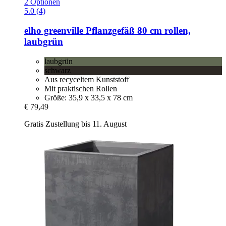
2 Optionen
5.0 (4)
elho
greenville Pflanzgefäß 80 cm rollen,
laubgrün
laubgrün
schwarz
Aus recyceltem Kunststoff
Mit praktischen Rollen
Größe: 35,9 x 33,5 x 78 cm
€ 79,49
Gratis Zustellung bis 11. August