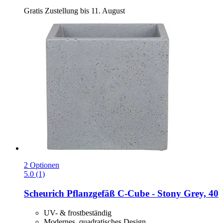
Gratis Zustellung bis 11. August
2 Optionen
5.0 (1)
Scheurich
Pflanzgefäß C-​Cube -​ Stony Grey, 40
UV- & frostbeständig
Modernes, quadratisches Design