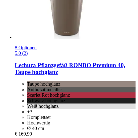
8 Optionen
5.0 (2)
Lechuza
Pflanzgefäß RONDO Premium 40,
Taupe hochglanz
Taupe hochglanz
Anthrazit metallic
Scarlet Rot hochglanz
Schwarz hochglanz
Weiß hochglanz
+3
Komplettset
Hochwertig
Ø 40 cm
€ 169,99