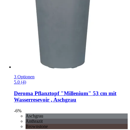
3 Optionen
5.0 (4)
Deroma
Pflanztopf "Millenium" 53 cm mit
Wasserresevoir , Aschgrau
-6%
Aschgrau
Anthrazit
Brownstone