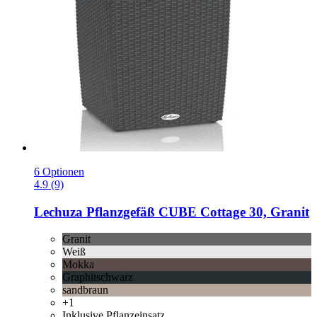
6 Optionen
4.9 (9)
Lechuza
Pflanzgefäß CUBE Cottage 30, Granit
Granit
Weiß
Mokka
Graphitschwarz
sandbraun
+1
Inklusive Pflanzeinsatz