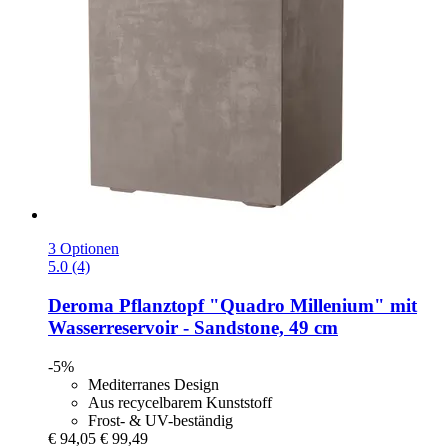
3 Optionen
5.0 (4)
Deroma
Pflanztopf "Quadro Millenium" mit
Wasserreservoir -​ Sandstone, 49 cm
-5%
Mediterranes Design
Aus recycelbarem Kunststoff
Frost- & UV-beständig
€ 94,05
€ 99,49