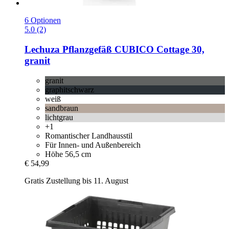
6 Optionen
5.0 (2)
Lechuza
Pflanzgefäß CUBICO Cottage 30,
granit
granit
graphitschwarz
weiß
sandbraun
lichtgrau
+1
Romantischer Landhausstil
Für Innen- und Außenbereich
Höhe 56,5 cm
€ 54,99
Gratis Zustellung bis 11. August