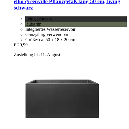
elho
greenville Pflanzgefäß lang 50 cm, living
schwarz
living schwarz
laubgrün
Integriertes Wasserreservoir
Ganzjährig verwendbar
Größe: ca. 50 x 18 x 20 cm
€ 29,99
Zustellung bis 11. August