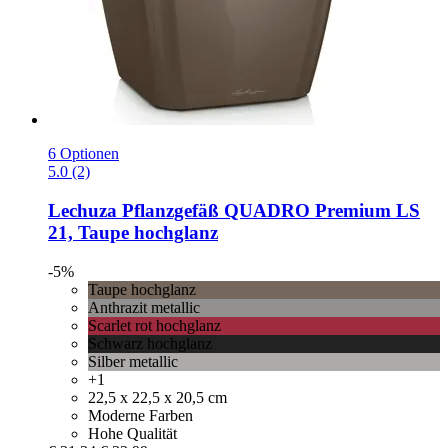
6 Optionen
5.0 (2)
Lechuza
Pflanzgefäß QUADRO Premium LS
21, Taupe hochglanz
-5%
Taupe hochglanz
Anthrazit metallic
Scarlet rot hochglanz
Schwarz hochglanz
Silber metallic
+1
22,5 x 22,5 x 20,5 cm
Moderne Farben
Hohe Qualität