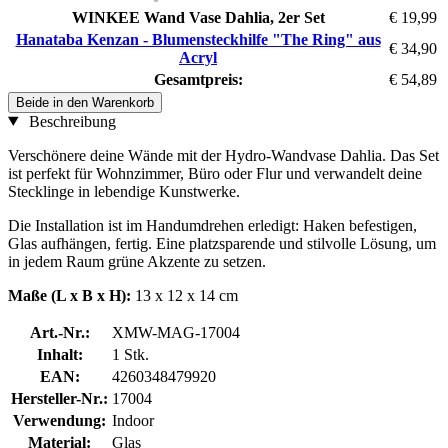
WINKEE Wand Vase Dahlia, 2er Set
€ 19,99
Hanataba Kenzan - Blumensteckhilfe "The Ring" aus
€ 34,90
Acryl
Gesamtpreis:
€ 54,89
Beide in den Warenkorb
Beschreibung
Verschönere deine Wände mit der Hydro-Wandvase Dahlia. Das Set
ist perfekt für Wohnzimmer, Büro oder Flur und verwandelt deine
Stecklinge in lebendige Kunstwerke.
Die Installation ist im Handumdrehen erledigt: Haken befestigen,
Glas aufhängen, fertig. Eine platzsparende und stilvolle Lösung, um
in jedem Raum grüne Akzente zu setzen.
Maße (L x B x H):
13 x 12 x 14 cm
Art.-Nr.:
XMW-MAG-17004
Inhalt:
1 Stk.
EAN:
4260348479920
Hersteller-Nr.:
17004
Verwendung:
Indoor
Material:
Glas