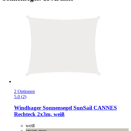
2 Optionen
5.0 (2)
Windhager
Sonnensegel SunSail CANNES
Rechteck 2x3m, weiß
weiß
cream-grau