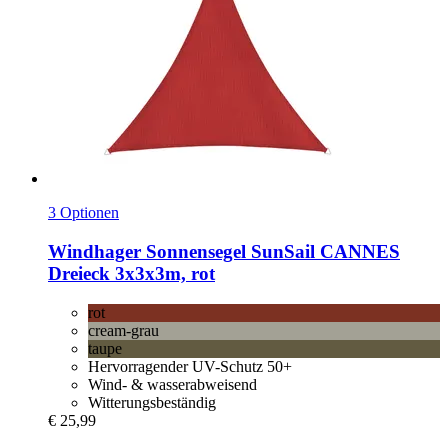
3 Optionen
Windhager
Sonnensegel SunSail CANNES
Dreieck 3x3x3m, rot
rot
cream-grau
taupe
Hervorragender UV-Schutz 50+
Wind- & wasserabweisend
Witterungsbeständig
€ 25,99