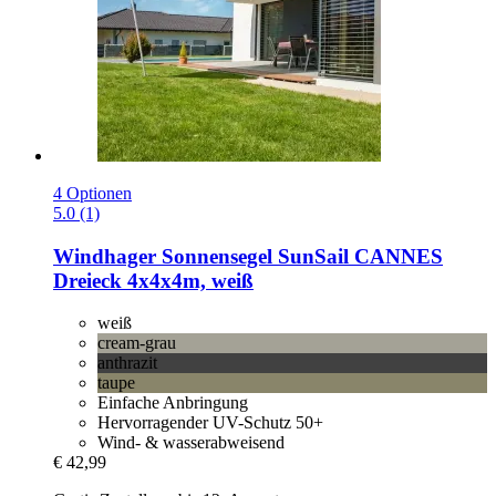
4 Optionen
5.0 (1)
Windhager
Sonnensegel SunSail CANNES
Dreieck 4x4x4m, weiß
weiß
cream-grau
anthrazit
taupe
Einfache Anbringung
Hervorragender UV-Schutz 50+
Wind- & wasserabweisend
€ 42,99