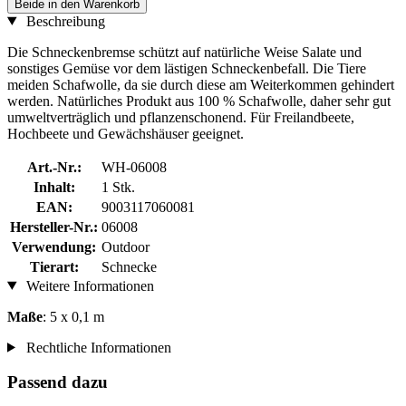
Beide in den Warenkorb
Beschreibung
Die Schneckenbremse schützt auf natürliche Weise Salate und
sonstiges Gemüse vor dem lästigen Schneckenbefall. Die Tiere
meiden Schafwolle, da sie durch diese am Weiterkommen gehindert
werden. Natürliches Produkt aus 100 % Schafwolle, daher sehr gut
umweltverträglich und pflanzenschonend. Für Freilandbeete,
Hochbeete und Gewächshäuser geeignet.
Art.-Nr.:
WH-06008
Inhalt:
1 Stk.
EAN:
9003117060081
Hersteller-Nr.:
06008
Verwendung:
Outdoor
Tierart:
Schnecke
Weitere Informationen
Maße
: 5 x 0,1 m
Rechtliche Informationen
Passend dazu