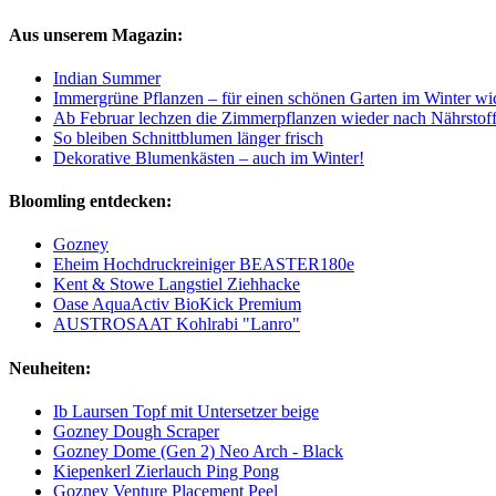
Aus unserem Magazin:
Indian Summer
Immergrüne Pflanzen – für einen schönen Garten im Winter wi
Ab Februar lechzen die Zimmerpflanzen wieder nach Nährstof
So bleiben Schnittblumen länger frisch
Dekorative Blumenkästen – auch im Winter!
Bloomling entdecken:
Gozney
Eheim Hochdruckreiniger BEASTER180e
Kent & Stowe Langstiel Ziehhacke
Oase AquaActiv BioKick Premium
AUSTROSAAT Kohlrabi "Lanro"
Neuheiten:
Ib Laursen Topf mit Untersetzer beige
Gozney Dough Scraper
Gozney Dome (Gen 2) Neo Arch - Black
Kiepenkerl Zierlauch Ping Pong
Gozney Venture Placement Peel