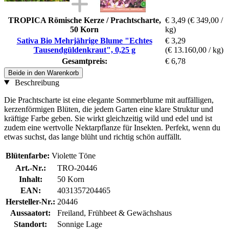
TROPICA Römische Kerze / Prachtscharte,
€ 3,49
(€ 349,00 /
50 Korn
kg)
Sativa Bio Mehrjährige Blume "Echtes
€ 3,29
Tausendgüldenkraut", 0,25 g
(€ 13.160,00 / kg)
Gesamtpreis:
€ 6,78
Beide in den Warenkorb
Beschreibung
Die Prachtscharte ist eine elegante Sommerblume mit auffälligen,
kerzenförmigen Blüten, die jedem Garten eine klare Struktur und
kräftige Farbe geben. Sie wirkt gleichzeitig wild und edel und ist
zudem eine wertvolle Nektarpflanze für Insekten. Perfekt, wenn du
etwas suchst, das lange blüht und richtig schön auffällt.
Blütenfarbe:
Violette Töne
Art.-Nr.:
TRO-20446
Inhalt:
50 Korn
EAN:
4031357204465
Hersteller-Nr.:
20446
Aussaatort:
Freiland, Frühbeet & Gewächshaus
Standort:
Sonnige Lage