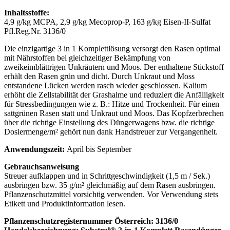
Inhaltsstoffe:
4,9 g/kg MCPA, 2,9 g/kg Mecoprop-P, 163 g/kg Eisen-II-Sulfat
Pfl.Reg.Nr. 3136/0
Die einzigartige 3 in 1 Komplettlösung versorgt den Rasen optimal
mit Nährstoffen bei gleichzeitiger Bekämpfung von
zweikeimblättrigen Unkräutern und Moos. Der enthaltene Stickstoff
erhält den Rasen grün und dicht. Durch Unkraut und Moss
entstandene Lücken werden rasch wieder geschlossen. Kalium
erhöht die Zellstabilität der Grashalme und reduziert die Anfälligkeit
für Stressbedingungen wie z. B.: Hitze und Trockenheit. Für einen
sattgrünen Rasen statt und Unkraut und Moos. Das Kopfzerbrechen
über die richtige Einstellung des Düngerwagens bzw. die richtige
Dosiermenge/m² gehört nun dank Handstreuer zur Vergangenheit.
Anwendungszeit:
April bis September
Gebrauchsanweisung
Streuer aufklappen und in Schrittgeschwindigkeit (1,5 m / Sek.)
ausbringen bzw. 35 g/m² gleichmäßig auf dem Rasen ausbringen.
Pflanzenschutzmittel vorsichtig verwenden. Vor Verwendung stets
Etikett und Produktinformation lesen.
Pflanzenschutzregisternummer Österreich: 3136/0