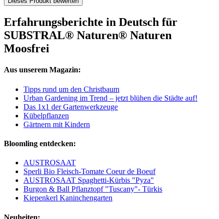
Dieses Produkt bewerten
Erfahrungsberichte in Deutsch für
SUBSTRAL® Naturen® Naturen
Moosfrei
Aus unserem Magazin:
Tipps rund um den Christbaum
Urban Gardening im Trend – jetzt blühen die Städte auf!
Das 1x1 der Gartenwerkzeuge
Kübelpflanzen
Gärtnern mit Kindern
Bloomling entdecken:
AUSTROSAAT
Sperli Bio Fleisch-Tomate Coeur de Boeuf
AUSTROSAAT Spaghetti-Kürbis "Pyza"
Burgon & Ball Pflanztopf "Tuscany"- Türkis
Kiepenkerl Kaninchengarten
Neuheiten: