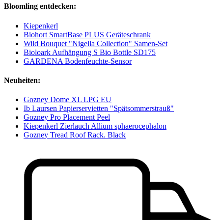
Bloomling entdecken:
Kiepenkerl
Biohort SmartBase PLUS Geräteschrank
Wild Bouquet "Nigella Collection" Samen-Set
Bioloark Aufhängung S Bio Bottle SD175
GARDENA Bodenfeuchte-Sensor
Neuheiten:
Gozney Dome XL LPG EU
Ib Laursen Papierservietten "Spätsommerstrauß"
Gozney Pro Placement Peel
Kiepenkerl Zierlauch Allium sphaerocephalon
Gozney Tread Roof Rack. Black