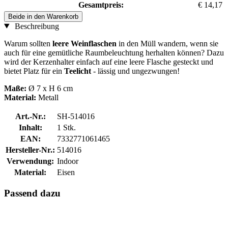
Gesamtpreis:
€ 14,17
Beide in den Warenkorb
Beschreibung
Warum sollten
leere Weinflaschen
in den Müll wandern, wenn sie
auch für eine gemütliche Raumbeleuchtung herhalten können? Dazu
wird der Kerzenhalter einfach auf eine leere Flasche gesteckt und
bietet Platz für ein
Teelicht
- lässig und ungezwungen!
Maße:
Ø 7 x H 6 cm
Material:
Metall
Art.-Nr.:
SH-514016
Inhalt:
1 Stk.
EAN:
7332771061465
Hersteller-Nr.:
514016
Verwendung:
Indoor
Material:
Eisen
Passend dazu