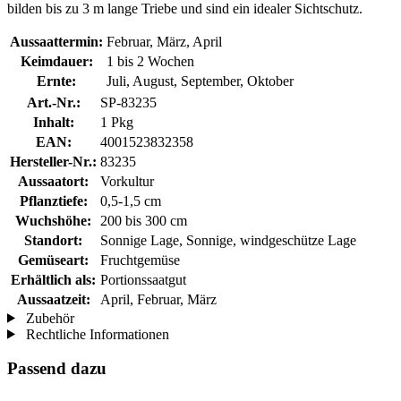
bilden bis zu 3 m lange Triebe und sind ein idealer Sichtschutz.
Aussaattermin:
Februar, März, April
Keimdauer:
1 bis 2 Wochen
Ernte:
Juli, August, September, Oktober
Art.-Nr.:
SP-83235
Inhalt:
1 Pkg
EAN:
4001523832358
Hersteller-Nr.:
83235
Aussaatort:
Vorkultur
Pflanztiefe:
0,5-1,5 cm
Wuchshöhe:
200 bis 300 cm
Standort:
Sonnige Lage, Sonnige, windgeschütze Lage
Gemüseart:
Fruchtgemüse
Erhältlich als:
Portionssaatgut
Aussaatzeit:
April, Februar, März
Zubehör
Rechtliche Informationen
Passend dazu