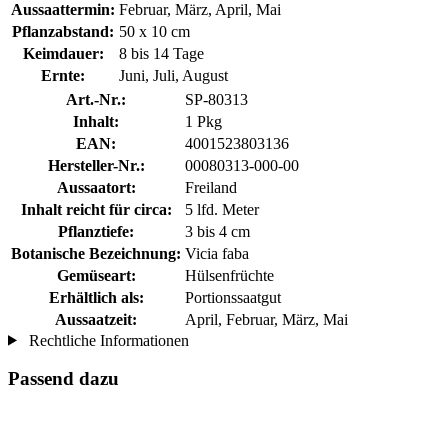
Aussaattermin:
Februar, März, April, Mai
Pflanzabstand:
50 x 10 cm
Keimdauer:
8 bis 14 Tage
Ernte:
Juni, Juli, August
Art.-Nr.:
SP-80313
Inhalt:
1 Pkg
EAN:
4001523803136
Hersteller-Nr.:
00080313-000-00
Aussaatort:
Freiland
Inhalt reicht für circa:
5 lfd. Meter
Pflanztiefe:
3 bis 4 cm
Botanische Bezeichnung:
Vicia faba
Gemüseart:
Hülsenfrüchte
Erhältlich als:
Portionssaatgut
Aussaatzeit:
April, Februar, März, Mai
Rechtliche Informationen
Passend dazu