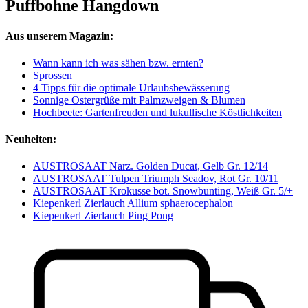
Puffbohne Hangdown
Aus unserem Magazin:
Wann kann ich was sähen bzw. ernten?
Sprossen
4 Tipps für die optimale Urlaubsbewässerung
Sonnige Ostergrüße mit Palmzweigen & Blumen
Hochbeete: Gartenfreuden und lukullische Köstlichkeiten
Neuheiten:
AUSTROSAAT Narz. Golden Ducat, Gelb Gr. 12/14
AUSTROSAAT Tulpen Triumph Seadov, Rot Gr. 10/11
AUSTROSAAT Krokusse bot. Snowbunting, Weiß Gr. 5/+
Kiepenkerl Zierlauch Allium sphaerocephalon
Kiepenkerl Zierlauch Ping Pong