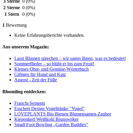
3 Sterne
0
(0%)
2 Sterne
0
(0%)
1 Stern
0
(0%)
1
Bewertung
Keine Erfahrungsberichte vorhanden.
Aus unserem Magazin:
Lasst Blumen sprechen – wir sagen Ihnen, was es bedeutet!
Sommerflieder – so blüht er bis zum Frost!
Kleines Obst- und Gemüse-Wörterbuch
Giftiges für Hund und Katz
August - Zeit der Fülle
Bloomling entdecken:
Franchi Sementi
Esschert Design Vogeltränke "Vogel"
LOVEPLANTS Bio Bienen Blumensamen-Zauber
Kiepenkerl Weißkohl Brunswijker
Small Foot Bowling „Garden Buddies“